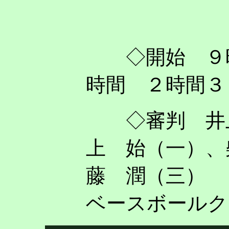
◇開始 ９
時間 ２時間３
◇審判 井上
上 始（一）
、
藤 潤（三）
ベースボールク