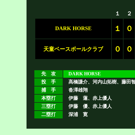
１
２
１
０
DARK HORSE
０
０
天童ベースボールクラブ
先 攻
DARK HORSE
投 手
髙橋謙介、河内山拓樹、藤田
捕 手
沓澤雄翔
本塁打
伊藤 蓮、赤上優人
三塁打
伊藤 優、赤上優人
二塁打
深浦 寛