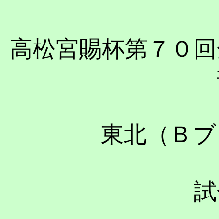
高松宮賜杯第７０回
東北（Ｂブ
試