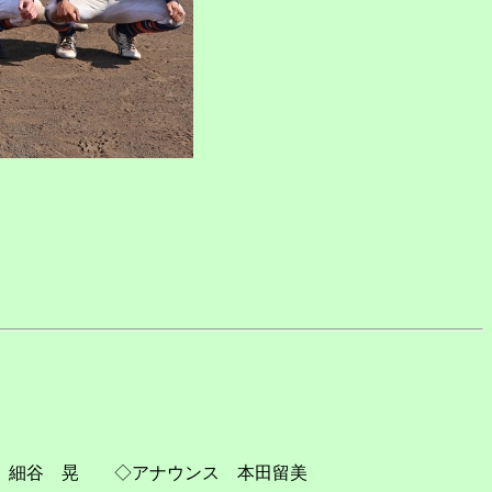
 細谷 晃 ◇アナウンス 本田留美