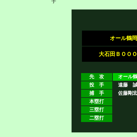
子
オール鶴
大石田ＢＯＯ
先 攻
オール鶴
投 手
遠藤 
捕 手
佐藤剛
本塁打
三塁打
二塁打