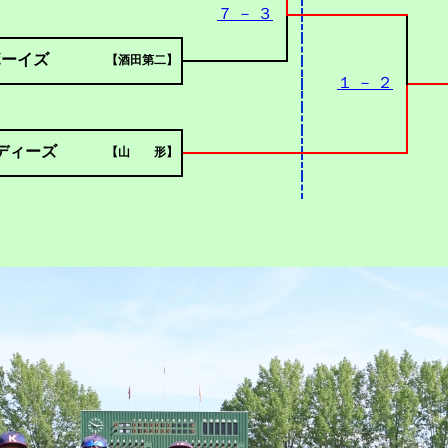
７ － ３
ボーイズ
【酒田第二】
１ － ２
ディーズ
【山 形】