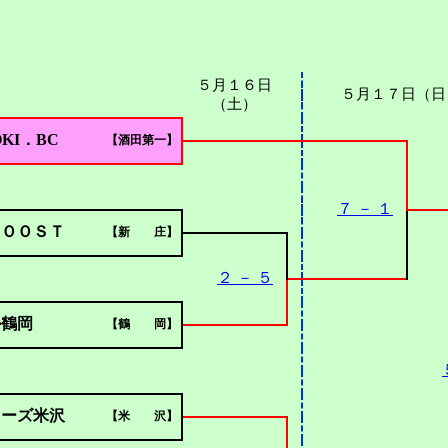
５月１６日
５月１７日（日
（土）
OKI．BC
【酒田第一】
７ － １
ＯＯＯＳＴ
【新 庄】
２ － ５
ル鶴岡
【鶴 岡】
ィーズ米沢
【米 沢】