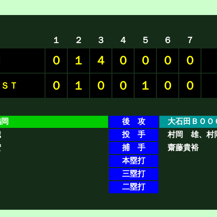
１
２
３
４
５
６
７
０
１
４
０
０
０
０
岡
０
１
０
０
１
０
０
ＯＳＴ
岡
後 攻
大石田ＢＯＯ
誠
投 手
村岡 雄、村
宏
捕 手
齋藤貴裕
本塁打
三塁打
二塁打