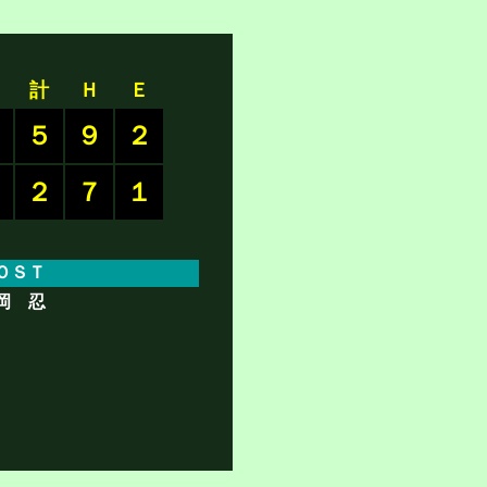
計
Ｈ
Ｅ
５
９
２
２
７
１
ＯＳＴ
岡 忍