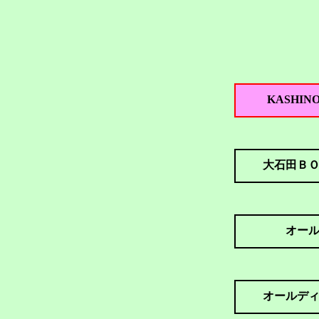
KASHIN
大石田Ｂ
オー
オールデ