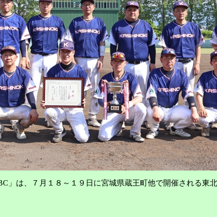
KI．BC」は、７月１８～１９日に宮城県蔵王町他で開催される東