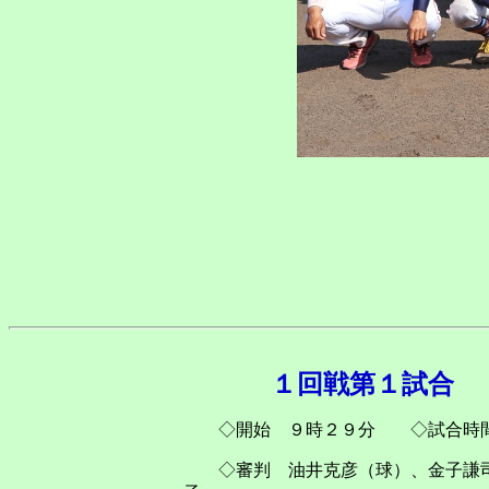
１回戦第１試合
◇開始 ９時２９分 ◇試合時間
◇審判 油井克彦（球）、金子謙