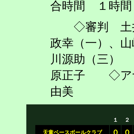
合時間 １時間
◇審判 土井
政幸（一）
、山
川源助（三）
原正子 ◇ア
由美
１
２
０
０
天童ベースボールクラブ