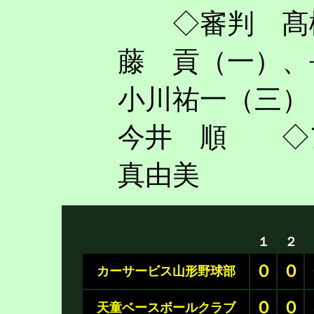
◇審判 髙橋
藤 貢（一）
、
小川祐一（三
今井 順 ◇
真由美
１
２
０
０
カーサービス山形野球部
０
０
天童ベースボールクラブ