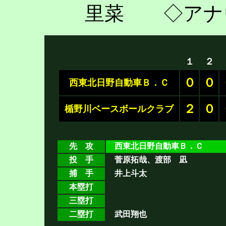
里菜 ◇アナ
１
２
０
０
西東北日野自動車Ｂ．Ｃ
２
０
楯野川ベースボールクラブ
先 攻
西東北日野自動車Ｂ．Ｃ
投 手
菅原拓哉、渡部 凪
捕 手
井上斗太
本塁打
三塁打
二塁打
武田翔也