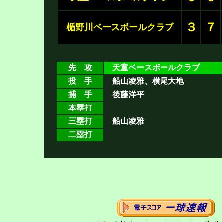
３
７
楯野川ベースボールクラブ
先 攻
天童ベースボールクラブ
投 手
船山凌雅、横尾大地
捕 手
後藤洋平
本塁打
三塁打
船山凌雅
二塁打