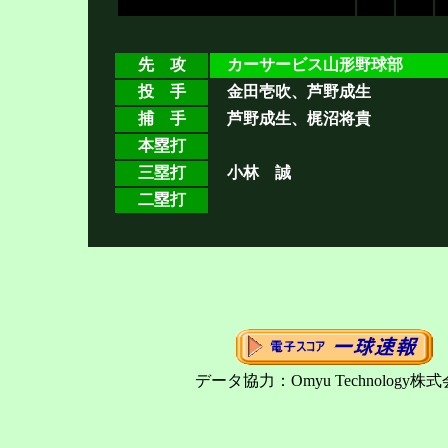
先 攻
カーサービス山形野球部
投 手
金田壱吹、芦野成生
捕 手
芦野成生、梶沼将貴
本塁打
三塁打
小林 誠
二塁打
データ協力：Omyu Technology株