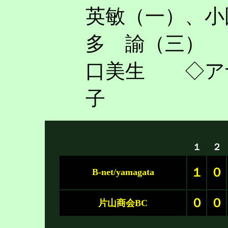
英敏（一）
、小
多 諭（三）
口美生 ◇ア
子
１
２
１
０
B-net/yamagata
０
０
片山商会BC