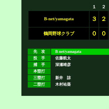
１
２
３
２
B-net/yamagata
０
０
鶴岡野球クラブ
先 攻
B-net/yamagata
投 手
佐藤航太
捕 手
深瀬靖彦
本塁打
三塁打
新井 諒
二塁打
木村祐葵