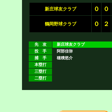
０
０
新庄球友クラブ
０
２
鶴岡野球クラブ
先 攻
新庄球友クラブ
投 手
阿部佳弥
捕 手
穂積悠介
本塁打
三塁打
二塁打