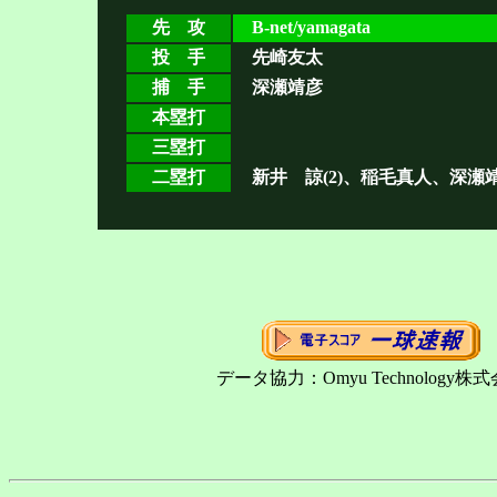
先 攻
B-net/yamagata
投 手
先崎友太
捕 手
深瀬靖彦
本塁打
三塁打
二塁打
新井 諒(2)、稲毛真人、深瀬
データ協力：Omyu Technology株