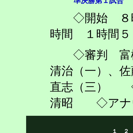
準決勝第１試合
◇開始 ８
時間 １時間５
◇審判 富樫
清治（一）
、佐
直志（三） 
清昭 ◇アナ
１
２